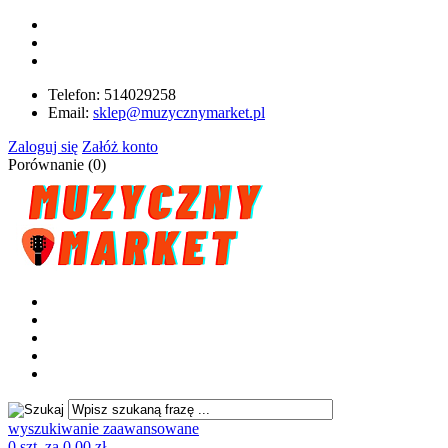
Telefon:
514029258
Email:
sklep@muzycznymarket.pl
Zaloguj się
Załóż konto
Porównanie (
0
)
wyszukiwanie zaawansowane
0 szt. za 0,00 zł