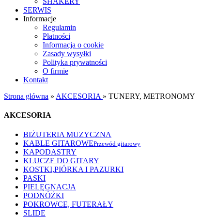
SHAKERY
SERWIS
Informacje
Regulamin
Płatności
Informacja o cookie
Zasady wysyłki
Polityka prywatności
O firmie
Kontakt
Strona główna
»
AKCESORIA
»
TUNERY, METRONOMY
AKCESORIA
BIŻUTERIA MUZYCZNA
KABLE GITAROWE
Przewód gitarowy
KAPODASTRY
KLUCZE DO GITARY
KOSTKI,PIÓRKA I PAZURKI
PASKI
PIELĘGNACJA
PODNÓŻKI
POKROWCE, FUTERAŁY
SLIDE