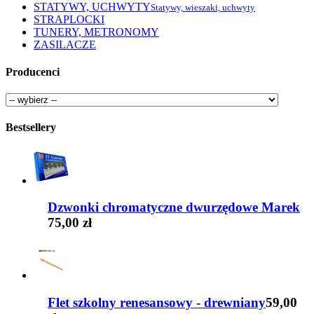
STATYWY, UCHWYTY
Statywy, wieszaki, uchwyty
STRAPLOCKI
TUNERY, METRONOMY
ZASILACZE
Producenci
Bestsellery
Dzwonki chromatyczne dwurzędowe Marek
75,00 zł
Flet szkolny renesansowy - drewniany
59,00