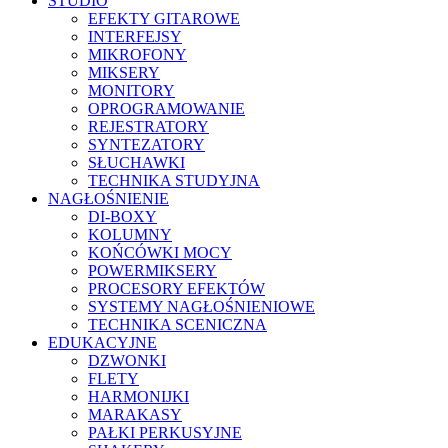
STUDIO
EFEKTY GITAROWE
INTERFEJSY
MIKROFONY
MIKSERY
MONITORY
OPROGRAMOWANIE
REJESTRATORY
SYNTEZATORY
SŁUCHAWKI
TECHNIKA STUDYJNA
NAGŁOŚNIENIE
DI-BOXY
KOLUMNY
KOŃCÓWKI MOCY
POWERMIKSERY
PROCESORY EFEKTÓW
SYSTEMY NAGŁOŚNIENIOWE
TECHNIKA SCENICZNA
EDUKACYJNE
DZWONKI
FLETY
HARMONIJKI
MARAKASY
PAŁKI PERKUSYJNE